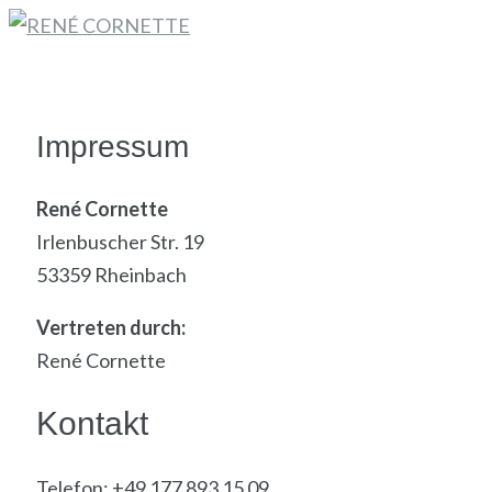
Skip
to
KONTAKT
content
Impressum
René Cornette
Irlenbuscher Str. 19
53359 Rheinbach
Vertreten durch:
René Cornette
Kontakt
Telefon: +49 177 893 15 09