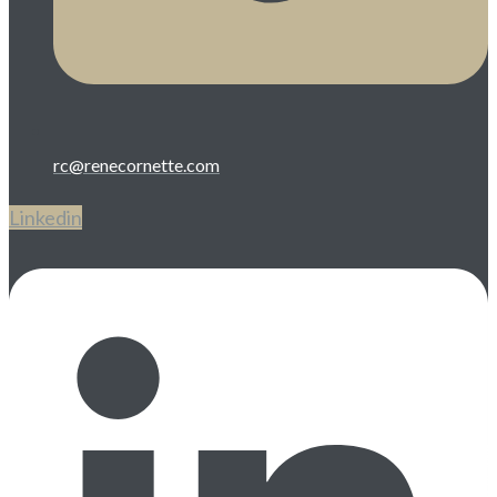
rc@renecornette.com
Linkedin